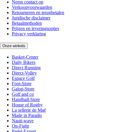
Neem contact op
Verkoopvoorwaarden
Retourneren en terugbetalen
Juridische disclaimer
Betaalmethoden
Prijzen en leveringsopties
Privacy verklaring
Onze winkels
Basket-Center
Daily Bikers
Direct Running
Direct-Volley
Espace Golf
Foot-Store
Galop-Store
Golf and co
Handball-Store
House of Rugby
La sellerie de Maé
Made in Paradis
Nauti-wave
On-Fight
Padel-Expert