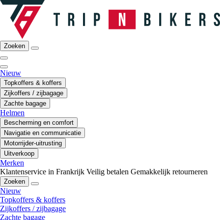
Zoeken
Nieuw
Topkoffers & koffers
Zijkoffers / zijbagage
Zachte bagage
Helmen
Bescherming en comfort
Navigatie en communicatie
Motorrijder-uitrusting
Uitverkoop
Merken
Klantenservice in Frankrijk
Veilig betalen
Gemakkelijk retourneren
Zoeken
Nieuw
Topkoffers & koffers
Zijkoffers / zijbagage
Zachte bagage