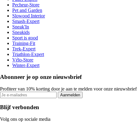
Pecheur-Store
Pet and Garden
Slowood Interior
Smash-Expert
Sneak'In
Sneakids
Sport is good
Training-Fit
Trek-Expert
Triathlon-Expert
Vélo-Store
Winter-Expert
Abonneer je op onze nieuwsbrief
Profiteer van 10% korting door je aan te melden voor onze nieuwsbrief
Aanmelden
Blijf verbonden
Volg ons op sociale media