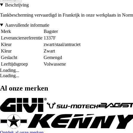
Beschrijving
Tankbescherming vervaardigd in Frankrijk in onze werkplaats in Norma
Aanvullende informatie
Merk
Bagster
Leveranciersreferentie
1337F
Kleur
zwart/staal/antraciet
Kleur
Zwart
Geslacht
Gemengd
Leeftijdsgroep
Volwassene
Loading...
Loading...
Al onze merken
Ontdek al onze merken