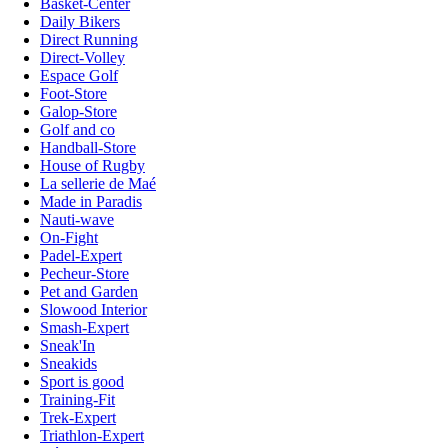
Basket-Center
Daily Bikers
Direct Running
Direct-Volley
Espace Golf
Foot-Store
Galop-Store
Golf and co
Handball-Store
House of Rugby
La sellerie de Maé
Made in Paradis
Nauti-wave
On-Fight
Padel-Expert
Pecheur-Store
Pet and Garden
Slowood Interior
Smash-Expert
Sneak'In
Sneakids
Sport is good
Training-Fit
Trek-Expert
Triathlon-Expert