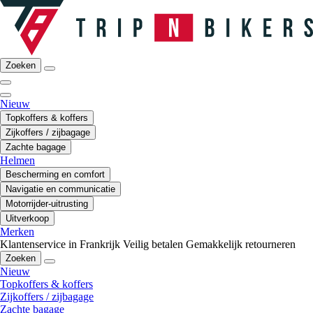
Zoeken
Nieuw
Topkoffers & koffers
Zijkoffers / zijbagage
Zachte bagage
Helmen
Bescherming en comfort
Navigatie en communicatie
Motorrijder-uitrusting
Uitverkoop
Merken
Klantenservice in Frankrijk
Veilig betalen
Gemakkelijk retourneren
Zoeken
Nieuw
Topkoffers & koffers
Zijkoffers / zijbagage
Zachte bagage